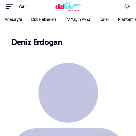
Aa
Anasayfa
Dizi Haberleri
TV Yayın Akışı
Türler
Platforml
Deniz Erdogan