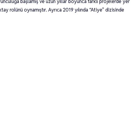
unculuğa başlamış ve uzun yıllar boyunca farklı projelerde yer
ktay rolünü oynamıştır. Ayrıca 2019 yılında “Atiye” dizisinde