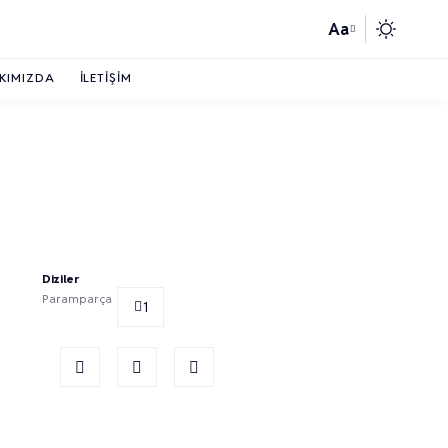
Aa
KIMIZDA
İLETIŞIM
Diziler
Paramparça
1