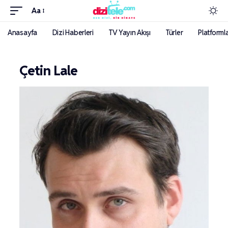
Aa
Anasayfa
Dizi Haberleri
TV Yayın Akışı
Türler
Platforml
Çetin Lale