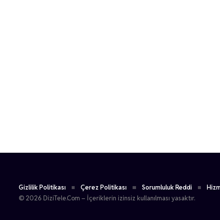
Gizlilik Politikası
Çerez Politikası
Sorumluluk Reddi
Hizm
© 2026 DiziTele.Com – İçeriklerin izinsiz kullanılması yasaktır.