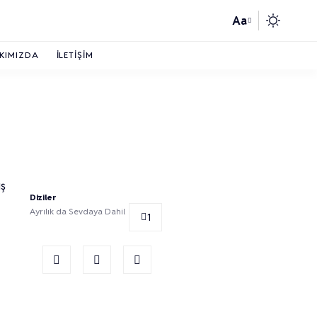
Aa
KIMIZDA
İLETIŞIM
ış
Diziler
Ayrılık da Sevdaya Dahil
1