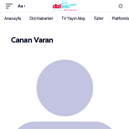
Aa
Anasayfa
Dizi Haberleri
TV Yayın Akışı
Türler
Platforml
Canan Varan