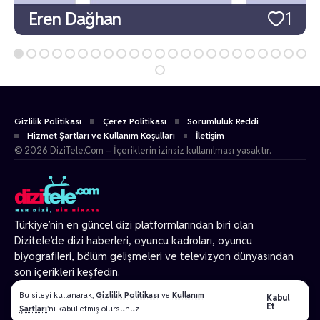
Eren Dağhan
1
Gizlilik Politikası
Çerez Politikası
Sorumluluk Reddi
Hizmet Şartları ve Kullanım Koşulları
İletişim
© 2026 DiziTele.Com – İçeriklerin izinsiz kullanılması yasaktır.
Türkiye’nin en güncel dizi platformlarından biri olan
Dizitele
’de dizi haberleri, oyuncu kadroları, oyuncu
biyografileri, bölüm gelişmeleri ve televizyon dünyasından
son içerikleri keşfedin.
© 2026 Tüm Hakları Gizlidir.
Bu siteyi kullanarak,
Gizlilik Politikası
ve
Kullanım
Kabul
Et
Şartları
'nı kabul etmiş olursunuz.