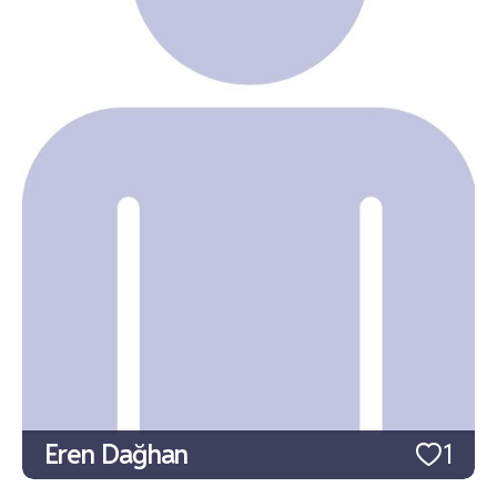
Eren Dağhan
1