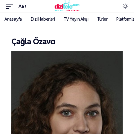
Aa
Anasayfa
Dizi Haberleri
TV Yayın Akışı
Türler
Platforml
Çağla Özavcı