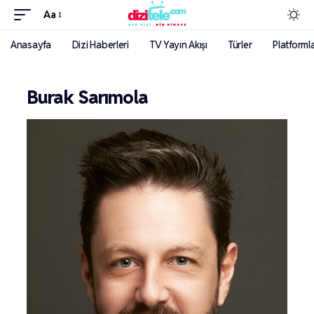
Aa
Anasayfa
Dizi Haberleri
TV Yayın Akışı
Türler
Platforml
Burak Sarımola