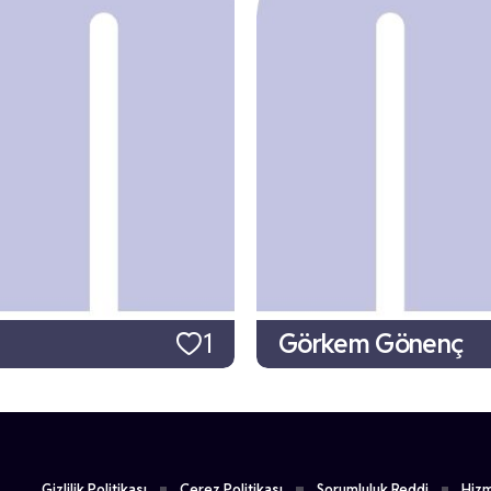
1
Görkem Gönenç
Gizlilik Politikası
Çerez Politikası
Sorumluluk Reddi
Hizm