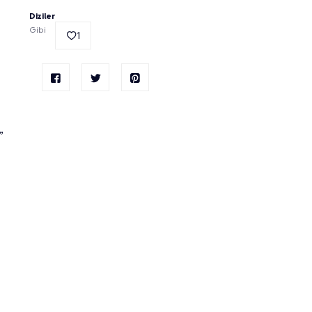
Diziler
Gibi
1
”