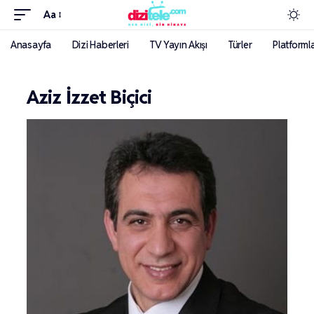
Aa
Anasayfa
Dizi Haberleri
TV Yayın Akışı
Türler
Platforml
Aziz İzzet Biçici