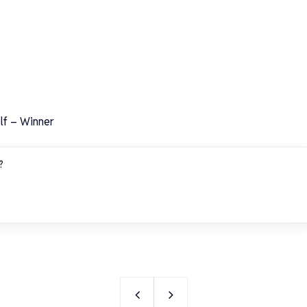
elf – Winner
?