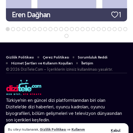
Eren Dağhan
1
Gizlilik Politikası
Çerez Politikası
Sorumluluk Reddi
Hizmet Şartları ve Kullanım Koşulları
İletişim
© 2026 DiziTele.Com – İçeriklerin izinsiz kullanılması yasaktır.
Türkiye’nin en güncel dizi platformlarından biri olan
Dizitele
’de dizi haberleri, oyuncu kadroları, oyuncu
biyografileri, bölüm gelişmeleri ve televizyon dünyasından
son içerikleri keşfedin.
© 2026 Tüm Hakları Gizlidir.
Bu siteyi kullanarak,
Gizlilik Politikası
ve
Kullanım
Kabul