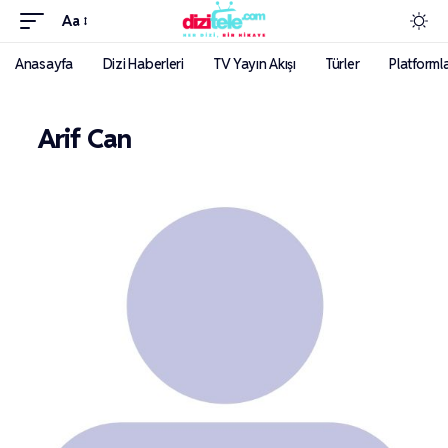
Aa
Anasayfa
Dizi Haberleri
TV Yayın Akışı
Türler
Platforml
Arif Can