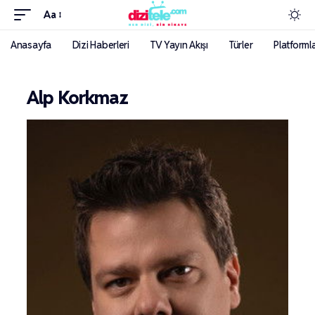
Aa
Anasayfa
Dizi Haberleri
TV Yayın Akışı
Türler
Platforml
Alp Korkmaz