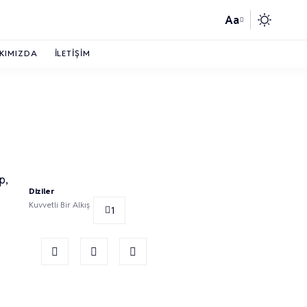
Aa
KIMIZDA
İLETIŞIM
p,
Diziler
Kuvvetli Bir Alkış
1