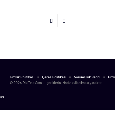
2
Berkun Oya
Gizlilik Politikası
Çerez Politikası
Sorumluluk Reddi
Hizm
© 2026 DiziTele.Com – İçeriklerin izinsiz kullanılması yasaktır.
dan