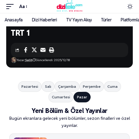
Aa
Anasayfa
Dizi Haberleri
TV Yayın Akışı
Türler
Platforml
TRT 1
Yazar:
Salih
Güncellendi: 2025/12/18
Pazartesi
Salı
Çarşamba
Perşembe
Cuma
Cumartesi
Pazar
Yeni Bölüm & Özel Yayınlar
Bugün ekranlara gelecek yeni bölümler, sezon finalleri ve özel
yayınlar.