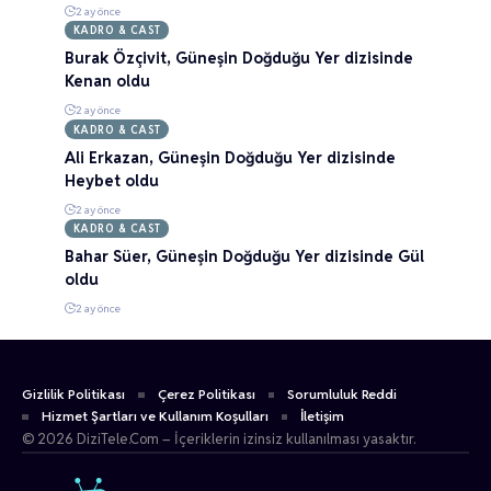
2 ay önce
KADRO & CAST
Burak Özçivit, Güneşin Doğduğu Yer dizisinde
Kenan oldu
2 ay önce
KADRO & CAST
Ali Erkazan, Güneşin Doğduğu Yer dizisinde
Heybet oldu
2 ay önce
KADRO & CAST
Bahar Süer, Güneşin Doğduğu Yer dizisinde Gül
oldu
2 ay önce
Gizlilik Politikası
Çerez Politikası
Sorumluluk Reddi
Hizmet Şartları ve Kullanım Koşulları
İletişim
© 2026 DiziTele.Com – İçeriklerin izinsiz kullanılması yasaktır.