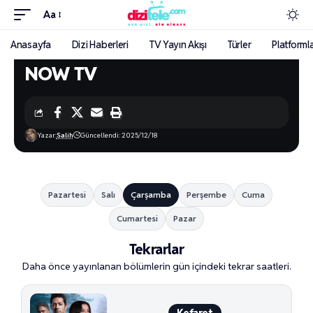
Aa
Anasayfa
Dizi Haberleri
TV Yayın Akışı
Türler
Platforml
NOW TV
Yazar:
Salih
Güncellendi: 2025/12/18
Pazartesi
Salı
Çarşamba
Perşembe
Cuma
Cumartesi
Pazar
Tekrarlar
Daha önce yayınlanan bölümlerin gün içindeki tekrar saatleri.
Kefaret